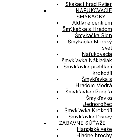
Skákací hrad Rytier
NAFUKOVACIE
ŠMÝKAČKY
Aktívne centrum
Šmýkačka s Hradom
Šmýkačka Slon
Šmýkačka Morský
svet
Nafukovacia
šmykľavka Nákladiak
Šmykľavka prehĺtací
krokodíl
Šmykľavka s
Hradom Modrá
Šmykľavka džungľa
Šmykľavka
Jednorožec
Šmykľavka Krokodíl
Šmykľavka Disney
ZÁBAVNÉ SÚŤAŽE
Hanojské veže
Hladné hrochy