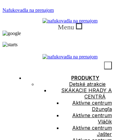
Nafukovadla na prenajom
Menu
5.0
150 Recenzí
PRODUKTY
Detské atrakcie
SKÁKACIE HRADY A
CENTRÁ
Aktívne centrum
Džungľa
Aktívne centrum
Vláčik
Aktívne centrum
Jašter