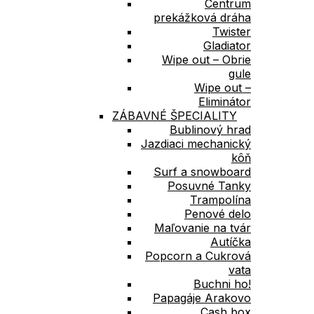
Centrum
prekážková dráha
Twister
Gladiator
Wipe out – Obrie
gule
Wipe out –
Eliminátor
ZÁBAVNÉ ŠPECIALITY
Bublinový hrad
Jazdiaci mechanický
kôň
Surf a snowboard
Posuvné Tanky
Trampolína
Penové delo
Maľovanie na tvár
Autíčka
Popcorn a Cukrová
vata
Buchni ho!
Papagáje Arakovo
Cash box