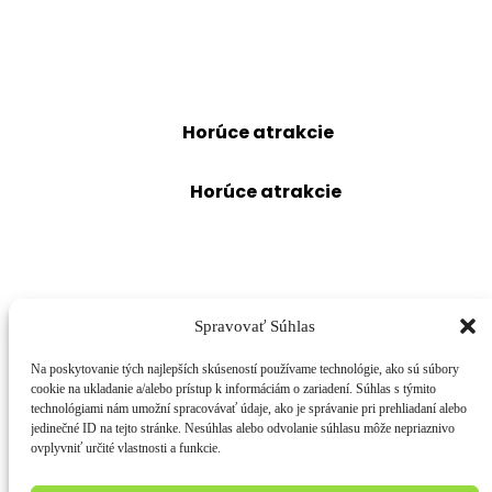
sezónnych akciách
a tipy na zábavu.
Získajte prehľad o
nových atrakciách,
sezónnych akciách
a tipy na zábavu.
Odoberajte novinky
Horúce atrakcie
– tipy v predaji,
novinky a špeciálne ponuky
.
Odoberajte novinky
Horúce atrakcie
– tipy v predaji,
novinky a špeciálne ponuky
.
Facebook
Instagram
Youtube
Tiktok
Spravovať Súhlas
OCHRANA OSOBNÝCH ÚDAJOV
KONTAKT
COOKIES
Na poskytovanie tých najlepších skúseností používame technológie, ako sú súbory
cookie na ukladanie a/alebo prístup k informáciám o zariadení. Súhlas s týmito
technológiami nám umožní spracovávať údaje, ako je správanie pri prehliadaní alebo
OCHRANA OSOBNÝCH ÚDAJOV
jedinečné ID na tejto stránke. Nesúhlas alebo odvolanie súhlasu môže nepriaznivo
KONTAKT
ovplyvniť určité vlastnosti a funkcie.
COOKIES