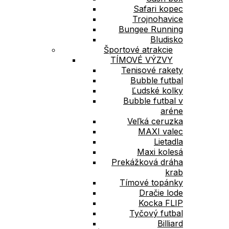
Safari kopec
Trojnohavice
Bungee Running
Bludisko
Športové atrakcie
TÍMOVÉ VÝZVY
Tenisové rakety
Bubble futbal
Ľudské kolky
Bubble futbal v
aréne
Veľká ceruzka
MAXI valec
Lietadla
Maxi kolesá
Prekážková dráha
krab
Tímové topánky
Dračie lode
Kocka FLIP
Tyčový futbal
Billiard