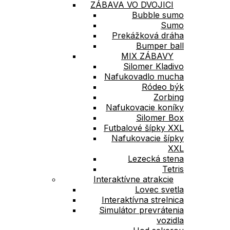
ZÁBAVA VO DVOJICI
Bubble sumo
Sumo
Prekážková dráha
Bumper ball
MIX ZÁBAVY
Silomer Kladivo
Nafukovadlo mucha
Ródeo býk
Zorbing
Nafukovacie koníky
Silomer Box
Futbalové šípky XXL
Nafukovacie šípky
XXL
Lezecká stena
Tetris
Interaktívne atrakcie
Lovec svetla
Interaktívna strelnica
Simulátor prevrátenia
vozidla