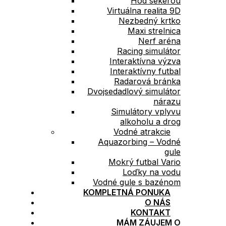
Hod sekerou
Virtuálna realita 9D
Nezbedný krtko
Maxi strelnica
Nerf aréna
Racing simulátor
Interaktívna výzva
Interaktívny futbal
Radarová bránka
Dvojsedadlový simulátor
nárazu
Simulátory vplyvu
alkoholu a drog
Vodné atrakcie
Aquazorbing – Vodné
gule
Mokrý futbal Vario
Loďky na vodu
Vodné gule s bazénom
KOMPLETNÁ PONUKA
O NÁS
KONTAKT
MÁM ZÁUJEM O