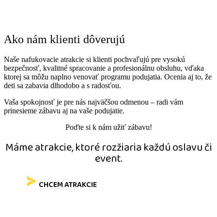
Ako nám klienti dôverujú ​
Naše nafukovacie atrakcie si klienti pochvaľujú pre vysokú
bezpečnosť, kvalitné spracovanie a profesionálnu obsluhu, vďaka
ktorej sa môžu naplno venovať programu podujatia. Ocenia aj to, že
deti sa zabavia dlhodobo a s radosťou.
Vaša spokojnosť je pre nás najväčšou odmenou – radi vám
prinesieme zábavu aj na vaše podujatie.
Poďte si k nám užiť zábavu!
Máme atrakcie, ktoré rozžiaria každú oslavu či
event.
CHCEM ATRAKCIE
Získajte prehľad o
nových atrakciách,