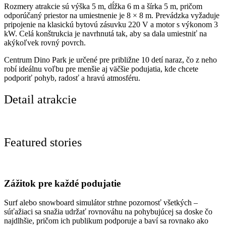
Rozmery atrakcie sú výška 5 m, dĺžka 6 m a šírka 5 m, pričom
odporúčaný priestor na umiestnenie je 8 × 8 m. Prevádzka vyžaduje
pripojenie na klasickú bytovú zásuvku 220 V a motor s výkonom 3
kW. Celá konštrukcia je navrhnutá tak, aby sa dala umiestniť na
akýkoľvek rovný povrch.
Centrum Dino Park je určené pre približne 10 detí naraz, čo z neho
robí ideálnu voľbu pre menšie aj väčšie podujatia, kde chcete
podporiť pohyb, radosť a hravú atmosféru.
Detail atrakcie
Featured stories
Zážitok pre každé podujatie
Surf alebo snowboard simulátor strhne pozornosť všetkých –
súťažiaci sa snažia udržať rovnováhu na pohybujúcej sa doske čo
najdlhšie, pričom ich publikum podporuje a baví sa rovnako ako