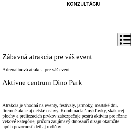
KONZULTÁCIU
Zábavná atrakcia pre váš event
Adrenalinová atrakcia pre váš event
Aktívne centrum Dino Park
Atrakcia je vhodná na eventy, festivaly, jarmoky, mestské dni,
firemné akcie aj detské oslavy. Kombinácia šmykľavky, skákacej
plochy a preliezacích prvkov zabezpečuje pestrú aktivitu pre rôzne
vekové kategórie, pričom zaujímavý dinosauří dizajn okamžite
upúta pozornosť detí aj rodičov.