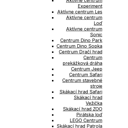
Aktívne centrum
Experiment
Aktívne centrum Les
Aktívne centrum
Loď
Aktívne centrum
Sonic
Centrum Dino Park
Centrum Dino Sopka
Centrum Dračí hrad​
Centrum
prekážková dráha
Centrum Jeep
Centrum Safari
Centrum stavebné
stroje
Skákací hrad Safari
Skákací hrad
Vežička
Skákací hrad ZOO
Pirátska loď
LEGO Centrum
Skákací hrad Patrola