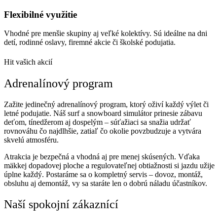
Flexibilné využitie
Vhodné pre menšie skupiny aj veľké kolektívy. Sú ideálne na dni
detí, rodinné oslavy, firemné akcie či školské podujatia.
Hit vašich akcií
Adrenalínový program
Zažite jedinečný adrenalínový program, ktorý oživí každý výlet či
letné podujatie. Náš surf a snowboard simulátor prinesie zábavu
deťom, tínedžerom aj dospelým – súťažiaci sa snažia udržať
rovnováhu čo najdlhšie, zatiaľ čo okolie povzbudzuje a vytvára
skvelú atmosféru.
Atrakcia je bezpečná a vhodná aj pre menej skúsených. Vďaka
mäkkej dopadovej ploche a regulovateľnej obtiažnosti si jazdu užije
úplne každý. Postaráme sa o kompletný servis – dovoz, montáž,
obsluhu aj demontáž, vy sa staráte len o dobrú náladu účastníkov.
Naší spokojní zákaznící