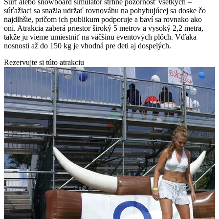
Surf alebo snowboard simulátor strhne pozornosť všetkých –
súťažiaci sa snažia udržať rovnováhu na pohybujúcej sa doske čo
najdlhšie, pričom ich publikum podporuje a baví sa rovnako ako
oni. Atrakcia zaberá priestor široký 5 metrov a vysoký 2,2 metra,
takže ju vieme umiestniť na väčšinu eventových plôch. Vďaka
nosnosti až do 150 kg je vhodná pre deti aj dospelých.
Rezervujte si túto atrakciu