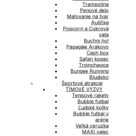
Trampolína
Penové delo
Maľovanie na tvár
Autíčka
Popcorn a Cukrová
vata
Buchni ho!
Papagáje Arakovo
Cash box
Safari kopec
Trojnohavice
Bungee Running
Bludisko
Športové atrakcie
TÍMOVÉ VÝZVY
Tenisové rakety
Bubble futbal
Ľudské kolky
Bubble futbal v
aréne
Veľká ceruzka
MAXI valec