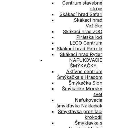
Centrum stavebné
stroje
Skákací hrad Safari
Skákací hrad
Vežička
Skákací hrad ZOO
Pirátska loď
LEGO Centrum
Skákací hrad Patrola
Skákací hrad Rytier
NAFUKOVACIE
ŠMÝKAČKY
Aktívne centrum
Šmýkačka s Hradom
Šmýkačka Slon
Šmýkačka Morský
svet
Nafukovacia
šmykľavka Nákladiak
Šmykľavka prehĺtací
krokodíl
Šmykľavka s