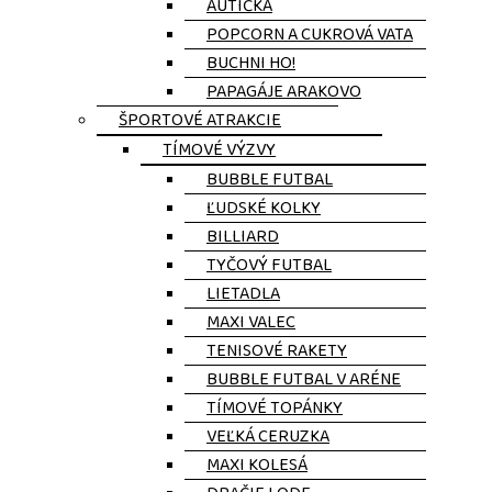
AUTÍČKA
POPCORN A CUKROVÁ VATA
BUCHNI HO!
PAPAGÁJE ARAKOVO
ŠPORTOVÉ ATRAKCIE
TÍMOVÉ VÝZVY
BUBBLE FUTBAL
ĽUDSKÉ KOLKY
BILLIARD
TYČOVÝ FUTBAL
LIETADLA
MAXI VALEC
TENISOVÉ RAKETY
BUBBLE FUTBAL V ARÉNE
TÍMOVÉ TOPÁNKY
VEĽKÁ CERUZKA
MAXI KOLESÁ