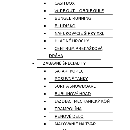
CASH BOX
WIPE OUT – OBRIE GULE
BUNGEE RUNNING
BLUDISKO
NAFUKOVACIE ŠÍPKY XXL
HLADNÉ HROCHY
CENTRUM PREKÁŽKOVÁ
DRÁHA
ZÁBAVNÉ ŠPECIALITY
SAFARI KOPEC
POSUVNÉ TANKY
SURF A SNOWBOARD
BUBLINOVÝ HRAD
JAZDIACI MECHANICKÝ KÔŇ
TRAMPOLÍNA
PENOVÉ DELO
MAĽOVANIE NA TVÁR