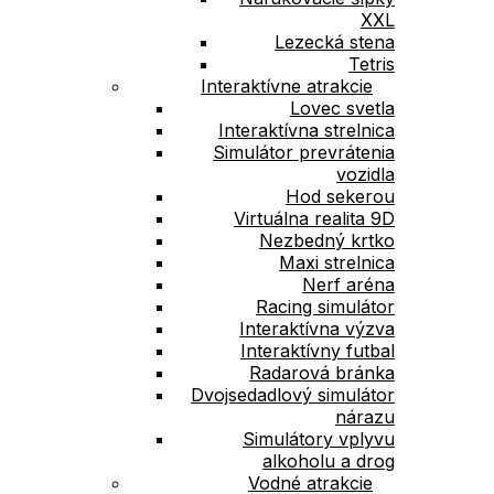
XXL
Lezecká stena
Tetris
Interaktívne atrakcie
Lovec svetla
Interaktívna strelnica
Simulátor prevrátenia
vozidla
Hod sekerou
Virtuálna realita 9D
Nezbedný krtko
Maxi strelnica
Nerf aréna
Racing simulátor
Interaktívna výzva
Interaktívny futbal
Radarová bránka
Dvojsedadlový simulátor
nárazu
Simulátory vplyvu
alkoholu a drog
Vodné atrakcie