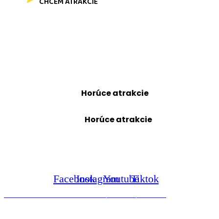
CHCEM ATRAKCIE
Získajte prehľad o
nových atrakciách,
sezónnych akciách
a tipy na zábavu.
Získajte prehľad o
nových atrakciách,
sezónnych akciách
a tipy na zábavu.
Odoberajte novinky
Horúce atrakcie
– tipy v predaji,
novinky a špeciálne ponuky
.
Odoberajte novinky
Horúce atrakcie
– tipy v predaji,
novinky a špeciálne ponuky
.
Facebook
Instagram
Youtube
Tiktok
OCHRANA OSOBNÝCH ÚDAJOV
KONTAKT
COOKIES