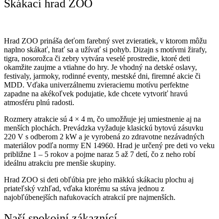
Skákací hrad ZOO
Hrad ZOO prináša deťom farebný svet zvieratiek, v ktorom môžu
naplno skákať, hrať sa a užívať si pohyb. Dizajn s motívmi žirafy,
tigra, nosorožca či zebry vytvára veselé prostredie, ktoré deti
okamžite zaujme a vtiahne do hry. Je vhodný na detské oslavy,
festivaly, jarmoky, rodinné eventy, mestské dni, firemné akcie či
MDD. Vďaka univerzálnemu zvieraciemu motívu perfektne
zapadne na akékoľvek podujatie, kde chcete vytvoriť hravú
atmosféru plnú radosti.
Rozmery atrakcie sú 4 × 4 m, čo umožňuje jej umiestnenie aj na
menších plochách. Prevádzka vyžaduje klasickú bytovú zásuvku
220 V s odberom 2 kW a je vyrobená zo zdravotne nezávadných
materiálov podľa normy EN 14960. Hrad je určený pre deti vo veku
približne 1 – 5 rokov a pojme naraz 5 až 7 detí, čo z neho robí
ideálnu atrakciu pre menšie skupiny.
Hrad ZOO si deti obľúbia pre jeho mäkkú skákaciu plochu aj
priateľský vzhľad, vďaka ktorému sa stáva jednou z
najobľúbenejších nafukovacích atrakcií pre najmenších.
Naší spokojní zákaznící