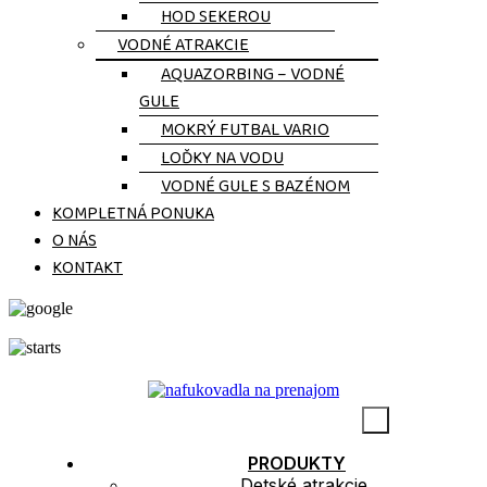
HOD SEKEROU
VODNÉ ATRAKCIE
AQUAZORBING – VODNÉ
GULE
MOKRÝ FUTBAL VARIO
LOĎKY NA VODU
VODNÉ GULE S BAZÉNOM
KOMPLETNÁ PONUKA
O NÁS
KONTAKT
5.0
150 Recenzí
PRODUKTY
Detské atrakcie