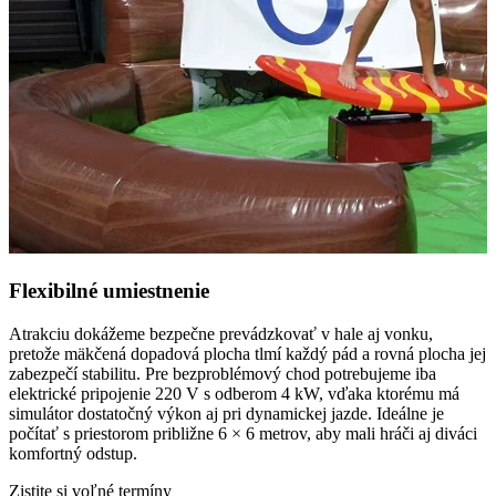
Flexibilné umiestnenie
Atrakciu dokážeme bezpečne prevádzkovať v hale aj vonku,
pretože mäkčená dopadová plocha tlmí každý pád a rovná plocha jej
zabezpečí stabilitu. Pre bezproblémový chod potrebujeme iba
elektrické pripojenie 220 V s odberom 4 kW, vďaka ktorému má
simulátor dostatočný výkon aj pri dynamickej jazde. Ideálne je
počítať s priestorom približne 6 × 6 metrov, aby mali hráči aj diváci
komfortný odstup.
Zistite si voľné termíny