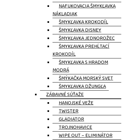
NAFUKOVACIA ŠMYKĽAVKA
NÁKLADIAK
ŠMYKĽAVKA KROKODÍL
ŠMYKĽAVKA DISNEY
ŠMYKĽAVKA JEDNOROŽEC
ŠMYKĽAVKA PREHĹTACÍ
KROKODÍL
ŠMYKĽAVKA S HRADOM
MODRÁ
ŠMÝKAČKA MORSKÝ SVET
ŠMYKĽAVKA DŽUNGĽA
ZÁBAVNÉ SÚŤAŽE
HANOJSKÉ VEŽE
TWISTER
GLADIATOR
TROJNOHAVICE
WIPE OUT – ELIMINÁTOR