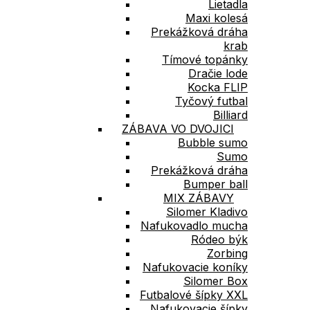
Lietadla
Maxi kolesá
Prekážková dráha
krab
Tímové topánky
Dračie lode
Kocka FLIP
Tyčový futbal
Billiard
ZÁBAVA VO DVOJICI
Bubble sumo
Sumo
Prekážková dráha
Bumper ball
MIX ZÁBAVY
Silomer Kladivo
Nafukovadlo mucha
Ródeo býk
Zorbing
Nafukovacie koníky
Silomer Box
Futbalové šípky XXL
Nafukovacie šípky