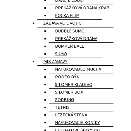
DRAČIE LODE
PREKÁŽKOVÁ DRÁHA KRAB
KOCKA FLIP
ZÁBAVA VO DVOJICI
BUBBLE SUMO
PREKÁŽKOVÁ DRÁHA
BUMPER BALL
SUMO
MIX ZÁBAVY
NAFUKOVADLO MUCHA
RÓDEO BÝK
SILOMER KLADIVO
SILOMER BOX
ZORBING
TETRIS
LEZECKÁ STENA
NAFUKOVACIE KONÍKY
FUTBALOVÉ ŠÍPKY XXL