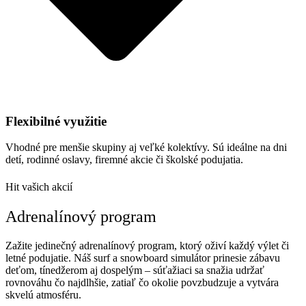
Flexibilné využitie
Vhodné pre menšie skupiny aj veľké kolektívy. Sú ideálne na dni
detí, rodinné oslavy, firemné akcie či školské podujatia.
Hit vašich akcií
Adrenalínový program
Zažite jedinečný adrenalínový program, ktorý oživí každý výlet či
letné podujatie. Náš surf a snowboard simulátor prinesie zábavu
deťom, tínedžerom aj dospelým – súťažiaci sa snažia udržať
rovnováhu čo najdlhšie, zatiaľ čo okolie povzbudzuje a vytvára
skvelú atmosféru.