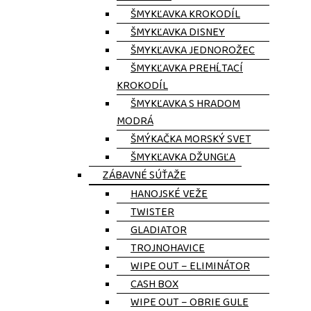
ŠMYKĽAVKA KROKODÍL
ŠMYKĽAVKA DISNEY
ŠMYKĽAVKA JEDNOROŽEC
ŠMYKĽAVKA PREHĹTACÍ
KROKODÍL
ŠMYKĽAVKA S HRADOM
MODRÁ
ŠMÝKAČKA MORSKÝ SVET
ŠMYKĽAVKA DŽUNGĽA
ZÁBAVNÉ SÚŤAŽE
HANOJSKÉ VEŽE
TWISTER
GLADIATOR
TROJNOHAVICE
WIPE OUT – ELIMINÁTOR
CASH BOX
WIPE OUT – OBRIE GULE