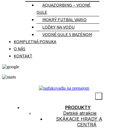
AQUAZORBING – VODNÉ
GULE
MOKRÝ FUTBAL VARIO
LOĎKY NA VODU
VODNÉ GULE S BAZÉNOM
KOMPLETNÁ PONUKA
O NÁS
KONTAKT
5.0
150 Recenzí
PRODUKTY
Detské atrakcie
SKÁKACIE HRADY A
CENTRÁ