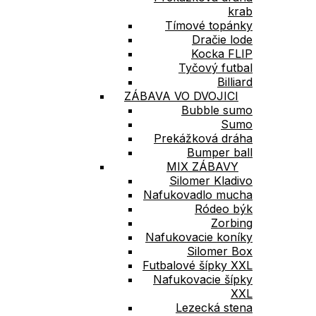
krab
Tímové topánky
Dračie lode
Kocka FLIP
Tyčový futbal
Billiard
ZÁBAVA VO DVOJICI
Bubble sumo
Sumo
Prekážková dráha
Bumper ball
MIX ZÁBAVY
Silomer Kladivo
Nafukovadlo mucha
Ródeo býk
Zorbing
Nafukovacie koníky
Silomer Box
Futbalové šípky XXL
Nafukovacie šípky
XXL
Lezecká stena