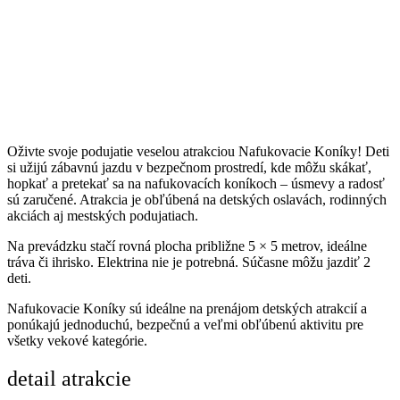
Oživte svoje podujatie veselou atrakciou Nafukovacie Koníky! Deti
si užijú zábavnú jazdu v bezpečnom prostredí, kde môžu skákať,
hopkať a pretekať sa na nafukovacích koníkoch – úsmevy a radosť
sú zaručené. Atrakcia je obľúbená na detských oslavách, rodinných
akciách aj mestských podujatiach.
Na prevádzku stačí rovná plocha približne 5 × 5 metrov, ideálne
tráva či ihrisko. Elektrina nie je potrebná. Súčasne môžu jazdiť 2
deti.
Nafukovacie Koníky sú ideálne na prenájom detských atrakcií a
ponúkajú jednoduchú, bezpečnú a veľmi obľúbenú aktivitu pre
všetky vekové kategórie.
detail atrakcie