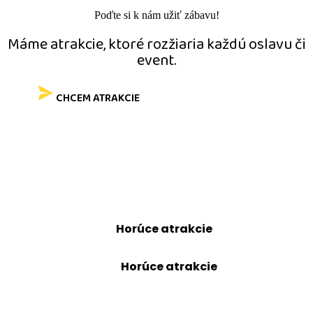
Poďte si k nám užiť zábavu!
Máme atrakcie, ktoré rozžiaria každú oslavu či
event.
CHCEM ATRAKCIE
Získajte prehľad o
nových atrakciách,
sezónnych akciách
a tipy na zábavu.
Získajte prehľad o
nových atrakciách,
sezónnych akciách
a tipy na zábavu.
Odoberajte novinky
Horúce atrakcie
– tipy v predaji,
novinky a špeciálne ponuky
.
Odoberajte novinky
Horúce atrakcie
– tipy v predaji,
novinky a špeciálne ponuky
.