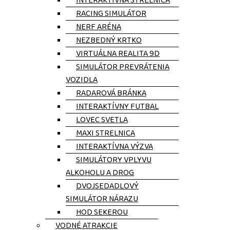
INTERAKTÍVNA STRELNICA
RACING SIMULÁTOR
NERF ARÉNA
NEZBEDNÝ KRTKO
VIRTUÁLNA REALITA 9D
SIMULÁTOR PREVRÁTENIA
VOZIDLA
RADAROVÁ BRÁNKA
INTERAKTÍVNY FUTBAL
LOVEC SVETLA
MAXI STRELNICA
INTERAKTÍVNA VÝZVA
SIMULÁTORY VPLYVU
ALKOHOLU A DROG
DVOJSEDADLOVÝ
SIMULÁTOR NÁRAZU
HOD SEKEROU
VODNÉ ATRAKCIE