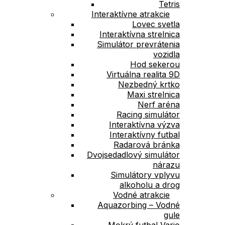
Tetris
Interaktívne atrakcie
Lovec svetla
Interaktívna strelnica
Simulátor prevrátenia
vozidla
Hod sekerou
Virtuálna realita 9D
Nezbedný krtko
Maxi strelnica
Nerf aréna
Racing simulátor
Interaktívna výzva
Interaktívny futbal
Radarová bránka
Dvojsedadlový simulátor
nárazu
Simulátory vplyvu
alkoholu a drog
Vodné atrakcie
Aquazorbing – Vodné
gule