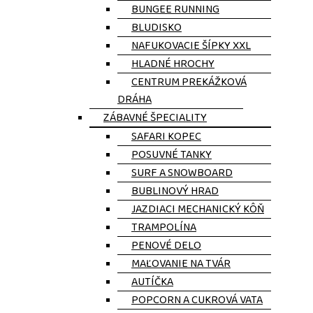
BUNGEE RUNNING
BLUDISKO
NAFUKOVACIE ŠÍPKY XXL
HLADNÉ HROCHY
CENTRUM PREKÁŽKOVÁ
DRÁHA
ZÁBAVNÉ ŠPECIALITY
SAFARI KOPEC
POSUVNÉ TANKY
SURF A SNOWBOARD
BUBLINOVÝ HRAD
JAZDIACI MECHANICKÝ KÔŇ
TRAMPOLÍNA
PENOVÉ DELO
MAĽOVANIE NA TVÁR
AUTÍČKA
POPCORN A CUKROVÁ VATA