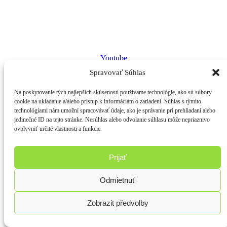
Youtube
Spravovať Súhlas
Na poskytovanie tých najlepších skúseností používame technológie, ako sú súbory
cookie na ukladanie a/alebo prístup k informáciám o zariadení. Súhlas s týmito
technológiami nám umožní spracovávať údaje, ako je správanie pri prehliadaní alebo
jedinečné ID na tejto stránke. Nesúhlas alebo odvolanie súhlasu môže nepriaznivo
ovplyvniť určité vlastnosti a funkcie.
Prijať
Odmietnuť
Zobrazit předvolby