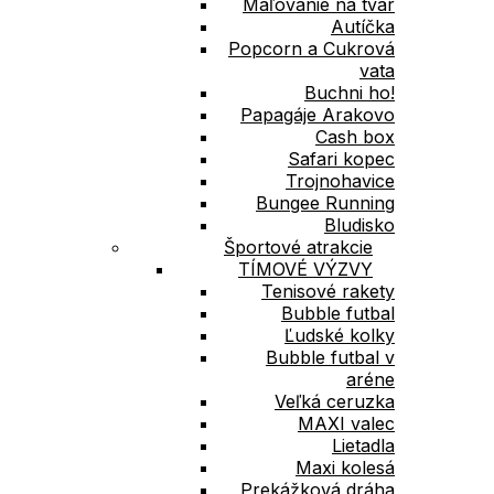
Maľovanie na tvár
Autíčka
Popcorn a Cukrová
vata
Buchni ho!
Papagáje Arakovo
Cash box
Safari kopec
Trojnohavice
Bungee Running
Bludisko
Športové atrakcie
TÍMOVÉ VÝZVY
Tenisové rakety
Bubble futbal
Ľudské kolky
Bubble futbal v
aréne
Veľká ceruzka
MAXI valec
Lietadla
Maxi kolesá
Prekážková dráha