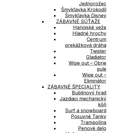
Jednorožec
Šmykľavka Krokodíl
Šmykľavka Disney
ZÁBAVNÉ SÚŤAŽE
Hanojské veže
Hladné hrochy
Centrum
prekážková dráha
Twister
Gladiator
Wipe out – Obrie
gule
Wipe out –
Eliminátor
ZÁBAVNÉ ŠPECIALITY
Bublinový hrad
Jazdiaci mechanický
kôň
Surf a snowboard
Posuvné Tanky
Trampolína
Penové delo