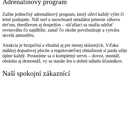
Adrenalínový program
Zažite jedinečný adrenalínový program, ktorý oživí každý výlet či
letné podujatie. Náš surf a snowboard simulátor prinesie zábavu
deťom, tínedžerom aj dospelým – súťažiaci sa snažia udržať
rovnováhu čo najdlhšie, zatiaľ čo okolie povzbudzuje a vytvára
skvelú atmosféru.
Atrakcia je bezpečná a vhodná aj pre menej skúsených. Vďaka
mäkkej dopadovej ploche a regulovateľnej obtiažnosti si jazdu užije
úplne každý. Postaráme sa o kompletný servis – dovoz, montáž,
obsluhu aj demontáž, vy sa staráte len o dobrú náladu účastníkov.
Naší spokojní zákaznící