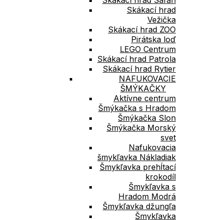
Skákací hrad Safari
Skákací hrad
Vežička
Skákací hrad ZOO
Pirátska loď
LEGO Centrum
Skákací hrad Patrola
Skákací hrad Rytier
NAFUKOVACIE
ŠMÝKAČKY
Aktívne centrum
Šmýkačka s Hradom
Šmýkačka Slon
Šmýkačka Morský
svet
Nafukovacia
šmykľavka Nákladiak
Šmykľavka prehĺtací
krokodíl
Šmykľavka s
Hradom Modrá
Šmykľavka džungľa
Šmykľavka