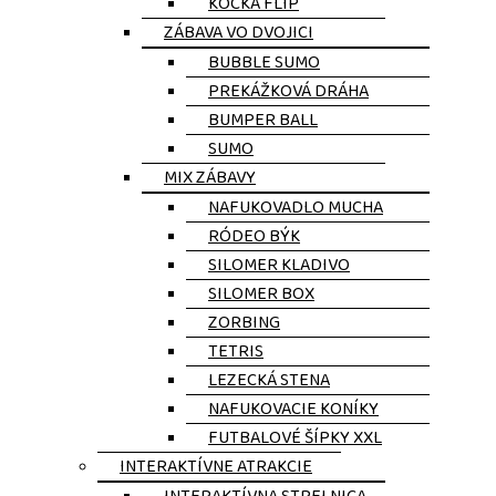
KOCKA FLIP
ZÁBAVA VO DVOJICI
BUBBLE SUMO
PREKÁŽKOVÁ DRÁHA
BUMPER BALL
SUMO
MIX ZÁBAVY
NAFUKOVADLO MUCHA
RÓDEO BÝK
SILOMER KLADIVO
SILOMER BOX
ZORBING
TETRIS
LEZECKÁ STENA
NAFUKOVACIE KONÍKY
FUTBALOVÉ ŠÍPKY XXL
INTERAKTÍVNE ATRAKCIE