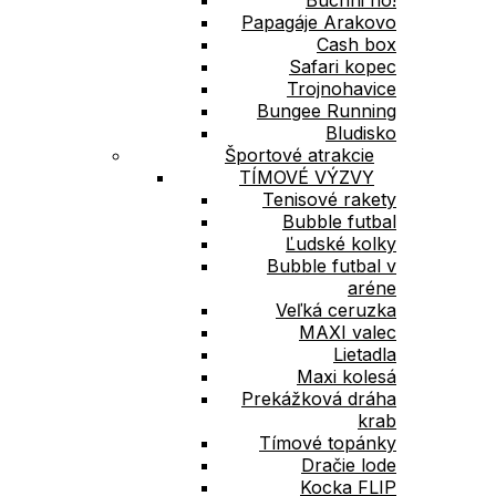
Papagáje Arakovo
Cash box
Safari kopec
Trojnohavice
Bungee Running
Bludisko
Športové atrakcie
TÍMOVÉ VÝZVY
Tenisové rakety
Bubble futbal
Ľudské kolky
Bubble futbal v
aréne
Veľká ceruzka
MAXI valec
Lietadla
Maxi kolesá
Prekážková dráha
krab
Tímové topánky
Dračie lode
Kocka FLIP