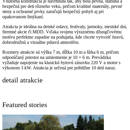
Vnútorná konštrukcia je navrhnutá tak, aby bola pevná, stabilná a
bezpečná pre deti rôzneho veku, pričom kvalitné materiály, pevné
steny a ochranné prvky zaručujú bezpečný pohyb aj pri
opakovanom šmýkaní.
Atrakcia je ideálna na detské oslavy, festivaly, jarmoky, mestské dni,
firemné akcie či MDD. Vďaka svojmu výraznému džungľovému
motívu perfektne zapadne na podujatia, kde chcete vytvoriť hravú,
dobrodružnú a vizuálne pútavú atmosféru.
Rozmery atrakcie sú výška 7 m, dĺžka 10 m a šírka 6 m, pričom
odporúčaný priestor na umiestnenie je 10 × 6 m. Prevádzka
vyžaduje napojenie na klasickú bytovú zásuvku 220 V a motor s
výkonom 3 kW. Atrakcia je určená pre približne 10 detí naraz.
detail atrakcie
Featured stories