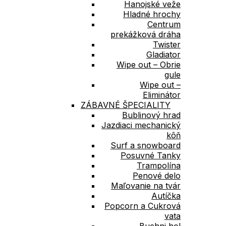
Hanojské veže
Hladné hrochy
Centrum
prekážková dráha
Twister
Gladiator
Wipe out – Obrie
gule
Wipe out –
Eliminátor
ZÁBAVNÉ ŠPECIALITY
Bublinový hrad
Jazdiaci mechanický
kôň
Surf a snowboard
Posuvné Tanky
Trampolína
Penové delo
Maľovanie na tvár
Autíčka
Popcorn a Cukrová
vata
Buchni ho!